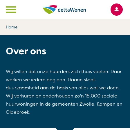
Ga naar Hoofd
Naar de homepage
Home
Naar hoofdinhoud
Naar hoofdnavigatiemenu
Naar zoeken
Over ons
Wij willen dat onze huurders zich thuis voelen. Daar
werken we iedere dag aan. Daarin staat
duurzaamheid aan de basis van alles wat we doen.
Wij verhuren en onderhouden zo'n 15.000 sociale
huurwoningen in de gemeenten Zwolle, Kampen en
Oldebroek.