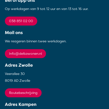
Contactinformatie
Bel of app ons
Op werkdagen van 9 tot 12 uur en van 13 tot 16 uur.
038 851 02 00
Mail ons
We reageren binnen twee werkdagen.
info@deltawonen.nl
Adres Zwolle
Veerallee 30
8019 AD Zwolle
Routebeschrijving
Adres Kampen