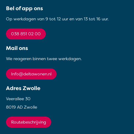
Contactinformatie
Bel of app ons
Op werkdagen van 9 tot 12 uur en van 13 tot 16 uur.
038 851 02 00
Mail ons
We reageren binnen twee werkdagen.
info@deltawonen.nl
Adres Zwolle
Veerallee 30
8019 AD Zwolle
Routebeschrijving