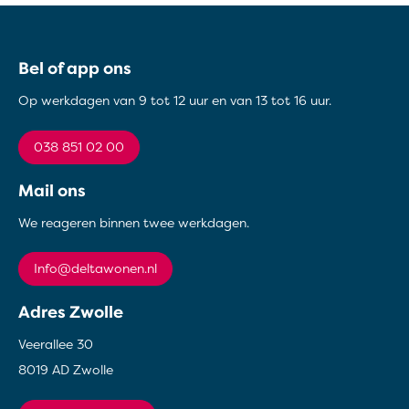
Contactinformatie
Bel of app ons
Op werkdagen van 9 tot 12 uur en van 13 tot 16 uur.
038 851 02 00
Mail ons
We reageren binnen twee werkdagen.
info@deltawonen.nl
Adres Zwolle
Veerallee 30
8019 AD Zwolle