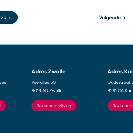
rzicht
Volgende
Adres Zwolle
Adres K
wee
Veerallee 30
Oudestraat 
8019 AD Zwolle
8261 CA Ka
l
Routebeschrijving
Routebesc