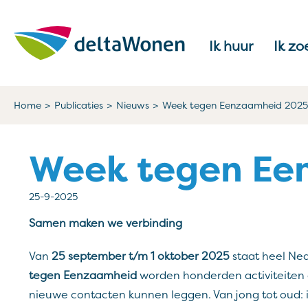
Naar de homepage
Ik huur
Ik zo
Naar hoofdinhoud
Naar hoofdnavigatiemenu
Naar zoeken
Home
Publicaties
Nieuws
Week tegen Eenzaamheid 2025
Week tegen Ee
25-9-2025
Samen maken we verbinding
Van
25 september t/m 1 oktober 2025
staat heel Ned
tegen Eenzaamheid
worden honderden activiteiten
nieuwe contacten kunnen leggen. Van jong tot oud: 