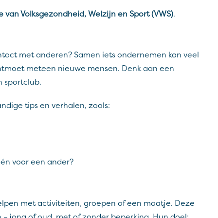
ie van Volksgezondheid, Welzijn en Sport (VWS)
.
 contact met anderen? Samen iets ondernemen kan veel
je ontmoet meteen nieuwe mensen. Denk aan een
 sportclub.
andige tips en verhalen, zoals:
 én voor een ander?
 helpen met activiteiten, groepen of een maatje. Deze
n – jong of oud, met of zonder beperking. Hun doel: