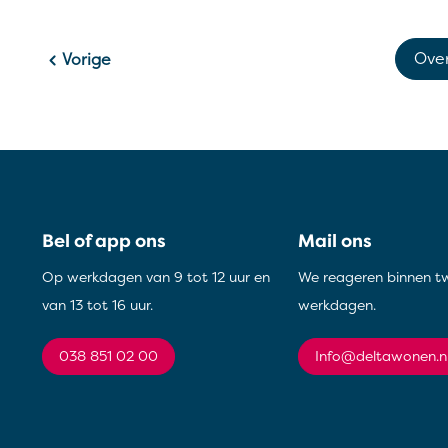
Ove
Vorige
Contactinformatie
Bel of app ons
Mail ons
Op werkdagen van 9 tot 12 uur en
We reageren binnen t
van 13 tot 16 uur.
werkdagen.
038 851 02 00
info@deltawonen.n