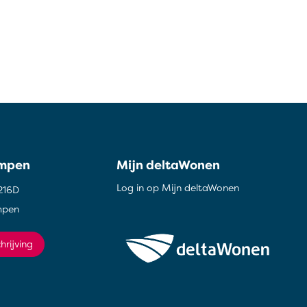
ampen
Mijn deltaWonen
Log in op Mijn deltaWonen
216D
mpen
hrijving