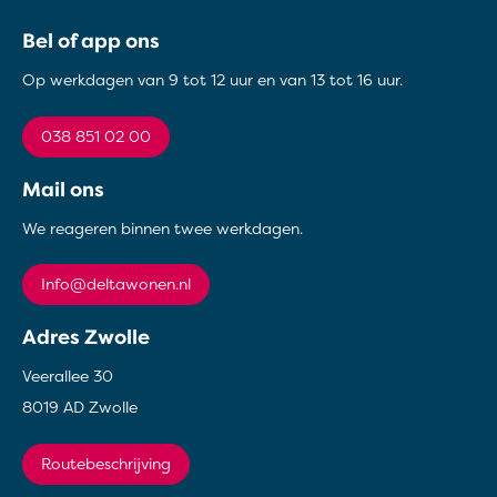
Contactinformatie
Bel of app ons
Op werkdagen van 9 tot 12 uur en van 13 tot 16 uur.
038 851 02 00
Mail ons
We reageren binnen twee werkdagen.
info@deltawonen.nl
Adres Zwolle
Veerallee 30
8019 AD Zwolle
Routebeschrijving