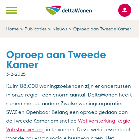
Ga naar Hoofd
Naar de homepage
Home
Publicaties
Nieuws
Oproep aan Tweede Kamer
Naar hoofdinhoud
Naar hoofdnavigatiemenu
Naar zoeken
Oproep aan Tweede
Kamer
3-2-2025
Ruim 88.000 woningzoekenden zijn er ondertussen
in onze regio - een enorm aantal. DeltaWonen heeft
samen met de andere Zwolse woningcorporaties
SWZ en Openbaar Belang een oproep gedaan aan
de Tweede Kamer om snel de
Wet Versterking Regie
Volkshuisvesting
in te voeren. Deze wet is essentieel
voor de bouw van sociale huurwoningen. Het