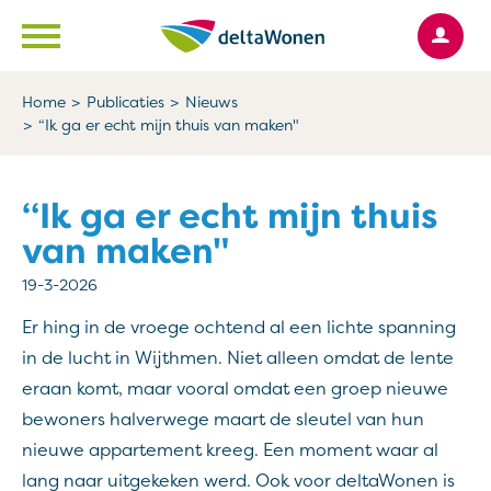
Ga naar Hoofd
Naar de homepage
Home
Publicaties
Nieuws
“Ik ga er echt mijn thuis van maken"
Naar hoofdinhoud
Naar hoofdnavigatiemenu
Naar zoeken
“Ik ga er echt mijn thuis
van maken"
19-3-2026
Er hing in de vroege ochtend al een lichte spanning
in de lucht in Wijthmen. Niet alleen omdat de lente
eraan komt, maar vooral omdat een groep nieuwe
bewoners halverwege maart de sleutel van hun
nieuwe appartement kreeg. Een moment waar al
lang naar uitgekeken werd. Ook voor deltaWonen is