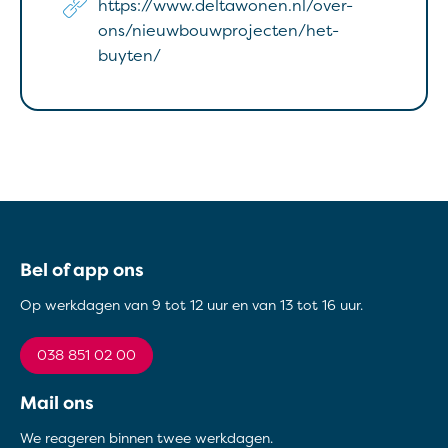
https://www.deltawonen.nl/over-
ons/nieuwbouwprojecten/het-
buyten/
Contactinformatie
Bel of app ons
Op werkdagen van 9 tot 12 uur en van 13 tot 16 uur.
038 851 02 00
Mail ons
We reageren binnen twee werkdagen.