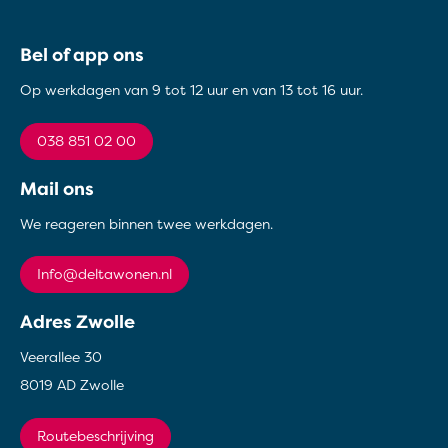
Contactinformatie
Bel of app ons
Op werkdagen van 9 tot 12 uur en van 13 tot 16 uur.
038 851 02 00
Mail ons
We reageren binnen twee werkdagen.
info@deltawonen.nl
Adres Zwolle
Veerallee 30
8019 AD Zwolle
Routebeschrijving