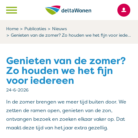
Ga naar Hoofd
Naar de homepage
Home
Publicaties
Nieuws
Genieten van de zomer? Zo houden we het fijn voor iedereen
Naar hoofdinhoud
Naar hoofdnavigatiemenu
Naar zoeken
Genieten van de zomer?
Zo houden we het fijn
voor iedereen
24-6-2026
In de zomer brengen we meer tijd buiten door. We
zetten de ramen open, genieten van de zon,
ontvangen bezoek en zoeken elkaar vaker op. Dat
maakt deze tijd van het jaar extra gezellig.