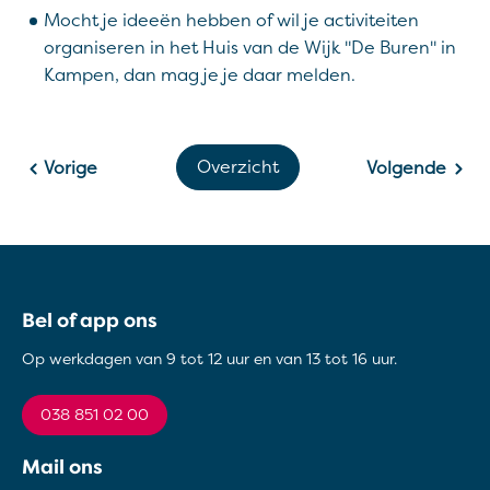
Mocht je ideeën hebben of wil je activiteiten
organiseren in het Huis van de Wijk "De Buren" in
Kampen, dan mag je je daar melden.
Overzicht
Vorige
Volgende
Contactinformatie
Bel of app ons
Op werkdagen van 9 tot 12 uur en van 13 tot 16 uur.
038 851 02 00
Mail ons