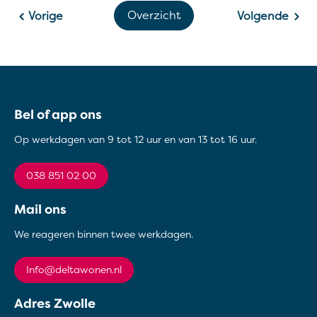
Overzicht
Vorige
Volgende
Contactinformatie
Bel of app ons
Op werkdagen van 9 tot 12 uur en van 13 tot 16 uur.
038 851 02 00
Mail ons
We reageren binnen twee werkdagen.
info@deltawonen.nl
Adres Zwolle