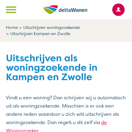
Ga naar Hoofd
Naar de homepage
Home
Uitschrijven woningzoekende
Uitschrijven Kampen en Zwolle
Naar hoofdinhoud
Naar hoofdnavigatiemenu
Naar zoeken
Uitschrijven als
woningzoekende in
Kampen en Zwolle
Vindt u een woning? Dan schrijven wij u automatisch
uit als woningzoekende. Misschien is er ook een
andere reden waardoor u zich wilt uitschrijven als
woningzoekende. Dan regelt u dit zelf via
de
Woningzoeker
.