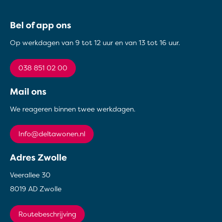
Contactinformatie
Bel of app ons
Op werkdagen van 9 tot 12 uur en van 13 tot 16 uur.
038 851 02 00
Mail ons
We reageren binnen twee werkdagen.
info@deltawonen.nl
Adres Zwolle
Veerallee 30
8019 AD Zwolle
Routebeschrijving