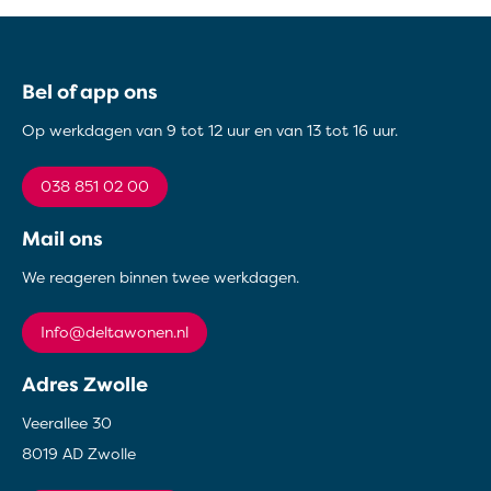
Contactinformatie
Bel of app ons
Op werkdagen van 9 tot 12 uur en van 13 tot 16 uur.
038 851 02 00
Mail ons
We reageren binnen twee werkdagen.
info@deltawonen.nl
Adres Zwolle
Veerallee 30
8019 AD Zwolle