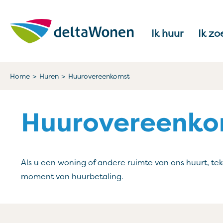
Naar de homepage
Ik huur
Ik zo
Naar hoofdinhoud
Naar hoofdnavigatiemenu
Naar zoeken
Home
Huren
Huurovereenkomst
Huurovereenko
Als u een woning of andere ruimte van ons huurt, t
moment van huurbetaling.