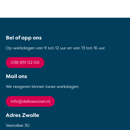
Contactinformatie
Bel of app ons
Op werkdagen van 9 tot 12 uur en van 13 tot 16 uur.
038 851 02 00
Mail ons
We reageren binnen twee werkdagen.
info@deltawonen.nl
Adres Zwolle
Veerallee 30