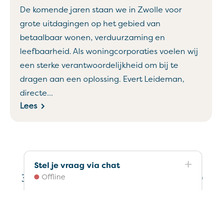
De komende jaren staan we in Zwolle voor
grote uitdagingen op het gebied van
betaalbaar wonen, verduurzaming en
leefbaarheid. Als woningcorporaties voelen wij
een sterke verantwoordelijkheid om bij te
dragen aan een oplossing. Evert Leideman,
directe...
Lees
Stel je vraag via chat
Selecteer een pagina
3
4
5
6
7
8
9
10
Offline
11
12
13