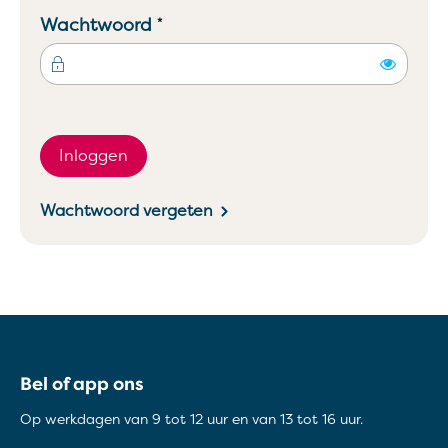
Verplicht veld
Wachtwoord
*
Toon
Inloggen
Wachtwoord vergeten
Contactinformatie
Bel of app ons
Op werkdagen van 9 tot 12 uur en van 13 tot 16 uur.