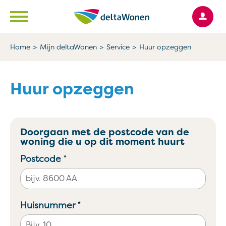
Ga naar Hoofd
Naar de homepage
Home
Mijn deltaWonen
Service
Huur opzeggen
Naar hoofdinhoud
Naar hoofdnavigatiemenu
Naar zoeken
Huur opzeggen
Doorgaan met de postcode van de
woning die u op dit moment huurt
Verplicht veld
Postcode
*
Verplicht veld
Huisnummer
*